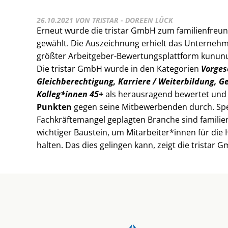
26.10.2021
VON TRISTAR - DOREEN LÜCK
Erneut wurde die tristar GmbH zum familienfre
gewählt. Die Auszeichnung erhielt das Unterneh
größter Arbeitgeber-Bewertungsplattform kununu
Die tristar GmbH wurde in den Kategorien
Vorges
Gleichberechtigung, Karriere / Weiterbildung, G
Kolleg*innen 45+
als herausragend bewertet und 
Punkten
gegen seine Mitbewerbenden durch. Spez
Fachkräftemangel geplagten Branche sind familie
wichtiger Baustein, um Mitarbeiter*innen für die 
halten. Das dies gelingen kann, zeigt die tristar 